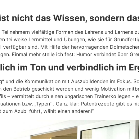
st nicht das Wissen, sondern da
Teilnehmern vielfältige Formen des Lehrens und Lernens zu
hlen teilweise Lernmittel und Übungen, wie sie für Grundfert
 verfügbar sind. Mit Hilfe der hervorragenden Dolmetscherin
gen. Einmal mehr stelle ich fest: Humor verbindet über Gr
dlich im Ton und verbindlich im Er
 und die Kommunikation mit Auszubildenden im Fokus. So g
in den Betrieb geschickt werden und wenig Motivation mitb
ils – vermittelt durch einen ungarischen Trainerkollegen – 
tionen bzw. „Typen“ . Ganz klar: Patentrezepte gibt es nich
 zum Azubi führt, wählt einen anderen!“