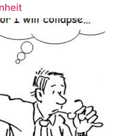
heit​