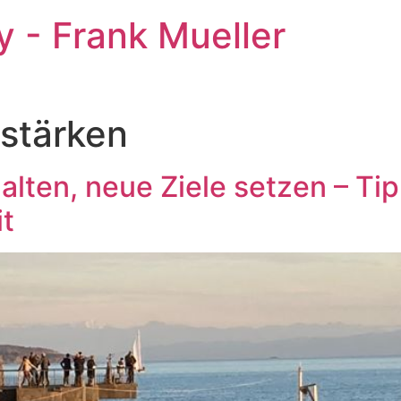
 - Frank Mueller
stärken
alten, neue Ziele setzen – Tip
t