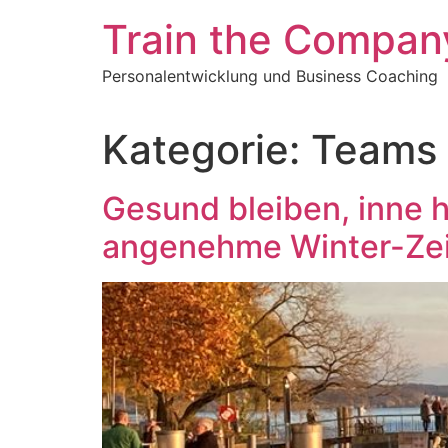
Zum
Train the Company
Inhalt
springen
Personalentwicklung und Business Coaching
Kategorie:
Teams 
Gesund bleiben, inne h
angenehme Winter-Zei