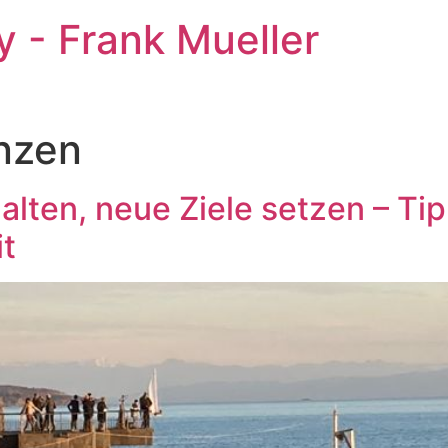
 - Frank Mueller
nzen
alten, neue Ziele setzen – Tip
t